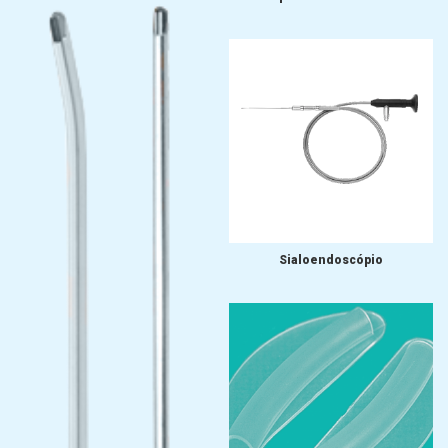
Sialoendoscópio