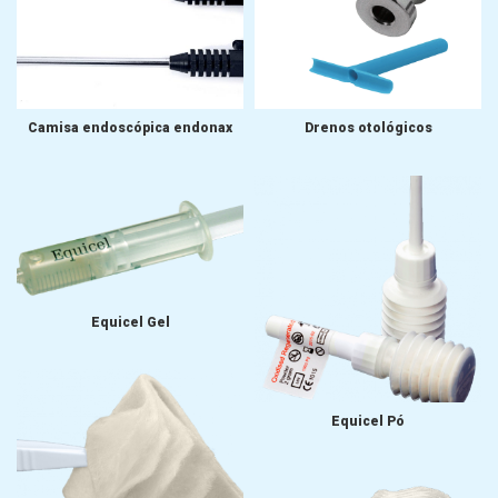
Camisa endoscópica endonax
Drenos otológicos
Equicel Gel
Equicel Pó