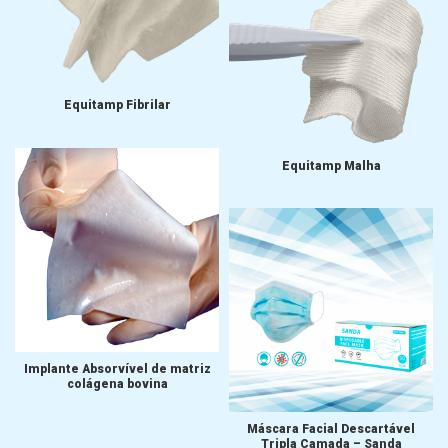
Equitamp Fibrilar
Equitamp Malha
Implante Absorvível de matriz
colágena bovina
Máscara Facial Descartável
Tripla Camada – Sanda