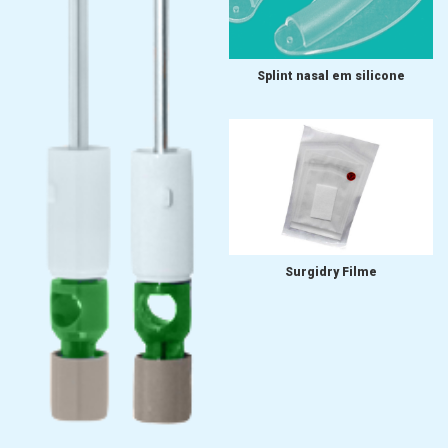
Splint nasal em silicone
Surgidry Filme